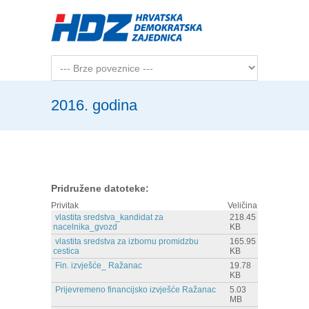
Skip to main content
2016. godina
Pridružene datoteke:
Privitak
Veličina
vlastita sredstva_kandidat za
218.45
nacelnika_gvozd
KB
vlastita sredstva za izbornu promidzbu
165.95
cestica
KB
Fin. izvješće_ Ražanac
19.78
KB
Prijevremeno financijsko izvješće Ražanac
5.03
MB