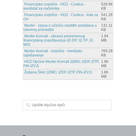
Financijsko izvješće - HDZ - Cestica -
528.96
kandidat za načelnika
KB
Financijsko izvješće - HDZ - Cestica - lista za
541.28
OV
KB
Murter - izjava o učešću vlastitih sredstava u
131.11
izbornoj promidžbi
KB
Murter-Kornati - obrasci privremenog
1.94
financijskog izvještavanja (IZ-DP; IZ-TP; IZ-
MB
MO)
Murter-Kornati - izvješće - medijsko
769.28
oglašavanje
KB
HDZ Općine Murter-Kornati (IZMO, IZDP, IZTP,
1.96
FIN-IZVJ)
MB
Željana Šikić (IZMO, IZDP, IZTP, FIN-IZVJ)
1.86
MB
Upišite ključne riječi