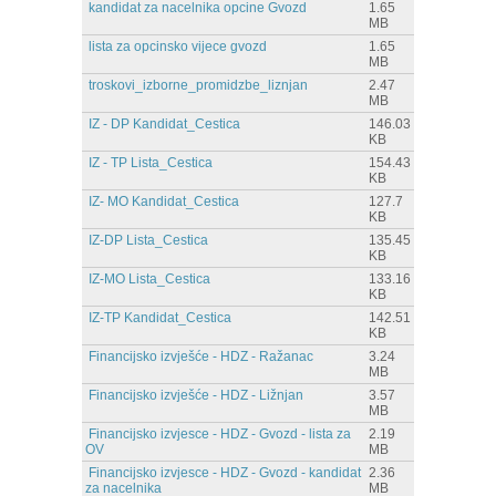
kandidat za nacelnika opcine Gvozd
1.65
MB
lista za opcinsko vijece gvozd
1.65
MB
troskovi_izborne_promidzbe_liznjan
2.47
MB
IZ - DP Kandidat_Cestica
146.03
KB
IZ - TP Lista_Cestica
154.43
KB
IZ- MO Kandidat_Cestica
127.7
KB
IZ-DP Lista_Cestica
135.45
KB
IZ-MO Lista_Cestica
133.16
KB
IZ-TP Kandidat_Cestica
142.51
KB
Financijsko izvješće - HDZ - Ražanac
3.24
MB
Financijsko izvješće - HDZ - Ližnjan
3.57
MB
Financijsko izvjesce - HDZ - Gvozd - lista za
2.19
OV
MB
Financijsko izvjesce - HDZ - Gvozd - kandidat
2.36
za nacelnika
MB