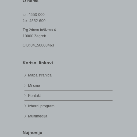
O nama
tel. 4553-000
fax. 4552-600
Trg žrtava fašizma 4
10000 Zagreb
OIB: 04150008463
Korisni linkovi
Mapa stranica
Mi smo
Kontakti
Izborni program
Multimedija
Najnovije