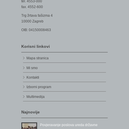
tel. 4553-000
fax. 4552-600
Trg žrtava fašizma 4
10000 Zagreb
OIB: 04150008463
Korisni linkovi
Mapa stranica
Mi smo
Kontakti
Izborni program
Multimedija
Najnovije
Povjeravanje poslova ureda državne