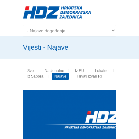
Skip to main content
Vijesti - Najave
Sve
Nacionalne
Iz EU
Lokalne
Iz Sabora
Najave
Hrvati izvan RH
Pages