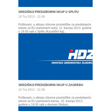
SREDIŠNJI PREDIZBORNI SKUP U SPLITU
10 Tra 2013 - 21:08
Poštovani, u sklopu izborne promidžbe za predstojeće
izbore za EU parlament sutra, 11. travnja 2013. godine
u 19.00 sati u Splitu (Kazališni trg)...
SREDIŠNJI PREDIZBORNI SKUP U ZAGREBU
10 Tra 2013 - 21:08
Poštovani, u sklopu izborne promidžbe za predstojeće
izbore za EU parlament danas, 10. travnja 2013.
godine u 18.00 sati u dvorani Globus,...