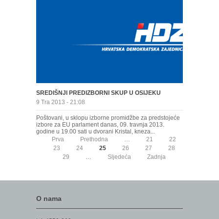
SREDIŠNJI PREDIZBORNI SKUP U OSIJEKU
9 Tra 2013 - 21:08
Poštovani, u sklopu izborne promidžbe za predstojeće
izbore za EU parlament danas, 09. travnja 2013.
godine u 19.00 sati u dvorani Kristal, kneza...
Prva
Prethodna
…
21
22
23
24
25
26
27
28
29
…
Sljedeća
Zadnja
O nama