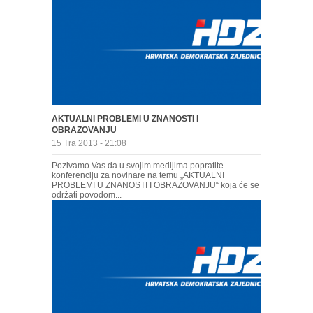
AKTUALNI PROBLEMI U ZNANOSTI I
OBRAZOVANJU
15 Tra 2013 - 21:08
Pozivamo Vas da u svojim medijima popratite
konferenciju za novinare na temu „AKTUALNI
PROBLEMI U ZNANOSTI I OBRAZOVANJU“ koja će se
održati povodom...