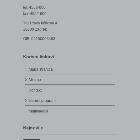
tel. 4553-000
fax. 4552-600
Trg žrtava fašizma 4
10000 Zagreb
OIB: 04150008463
Korisni linkovi
Mapa stranica
Mi smo
Kontakti
Izborni program
Multimedija
Najnovije