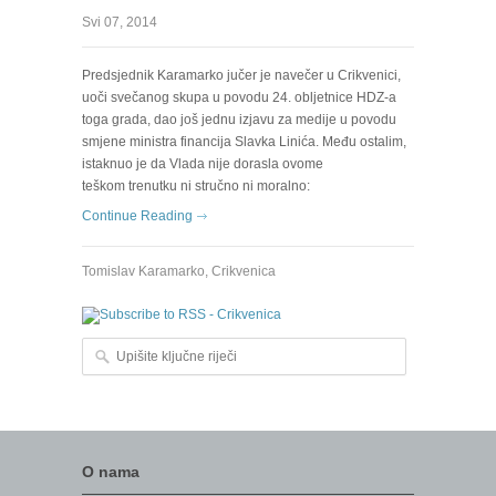
Svi 07, 2014
Predsjednik Karamarko jučer je navečer u Crikvenici,
uoči svečanog skupa u povodu 24. obljetnice HDZ-a
toga grada, dao još jednu izjavu za medije u povodu
smjene ministra financija Slavka Linića. Među ostalim,
istaknuo je da Vlada nije dorasla ovome
teškom trenutku ni stručno ni moralno:
Continue Reading
Tomislav Karamarko
,
Crikvenica
Upišite ključne riječi
O nama