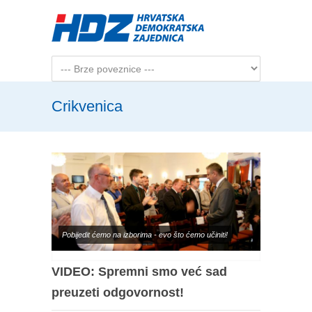
Skip to main content
Crikvenica
Pobijedit ćemo na izborima - evo što ćemo učiniti!
VIDEO: Spremni smo već sad
preuzeti odgovornost!