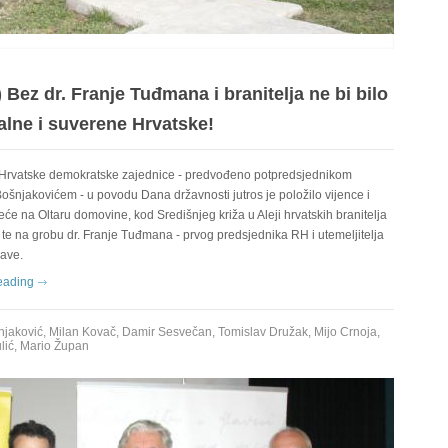
 Bez dr. Franje Tuđmana i branitelja ne bi bilo
lne i suverene Hrvatske!
 Hrvatske demokratske zajednice - predvođeno potpredsjednikom
šnjakovićem - u povodu Dana državnosti jutros je položilo vijence i
jeće na Oltaru domovine, kod Središnjeg križa u Aleji hrvatskih branitelja
te na grobu dr. Franje Tuđmana - prvog predsjednika RH i utemeljitelja
žave.
eading
njaković
,
Milan Kovač
,
Damir Sesvečan
,
Tomislav Družak
,
Mijo Crnoja
,
lić
,
Mario Župan