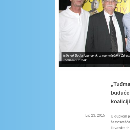
(slijeva) Budući zamjenik gradonačelnika Zdravk
Tomislav Družak
„Tuđman
budućem
koaliciji
Lip 23, 2015
U dupkom pu
šestosvešča
Hrvatske dr.