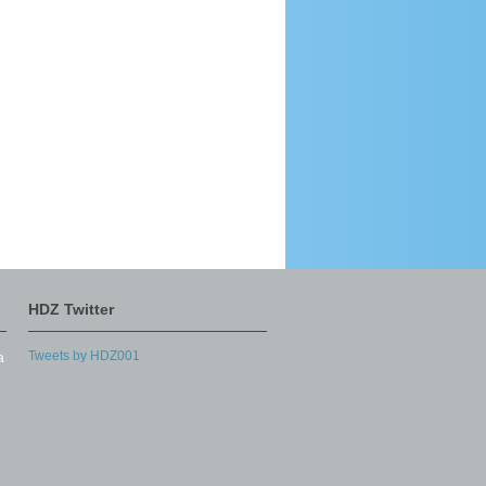
HDZ Twitter
Tweets by HDZ001
a