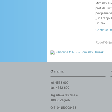
Miroslav Tu
prof. dr. T
povijesne vr
„Dr. Franjo 
Družak.
Continue R
Rudolf Grlju
O nama
tel. 4553-000
fax. 4552-600
Trg žrtava fašizma 4
10000 Zagreb
OIB: 04150008463