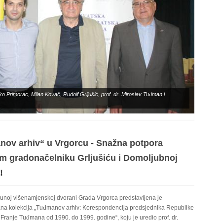
o Primorac, Milan Kovač, Rudolf Grljušić, prof. dr. Miroslav Tuđman i
ov arhiv“ u Vrgorcu - Snažna potpora
 gradonačelniku Grljušiću i Domoljubnoj
!
noj višenamjenskoj dvorani Grada Vrgorca predstavljena je
na kolekcija „Tuđmanov arhiv: Korespondencija predsjednika Republike
 Franje Tuđmana od 1990. do 1999. godine“, koju je uredio prof. dr.