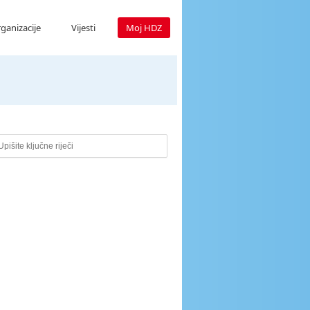
ganizacije
Vijesti
Moj HDZ
e ključne riječi