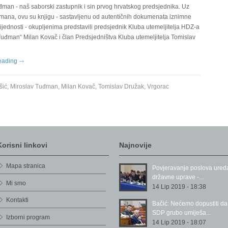
đman - naš saborski zastupnik i sin prvog hrvatskog predsjednika. Uz
uđmana, ovu su knjigu - sastavljenu od autentičnih dokumenata iznimne
ijednosti - okupljenima predstavili predsjednik Kluba utemeljitelja HDZ-a
Tuđman“ Milan Kovač i član Predsjedništva Kluba utemeljitelja Tomislav
eading
šić
,
Miroslav Tuđman
,
Milan Kovač
,
Tomislav Družak
,
Vrgorac
Korisni linkovi
Najnovije
Mapa stranica
Povjeravanje poslova ured
državne uprave -...
Mi smo
14 Lip 2019 - 18:38
Kontakti
Bačić: Nećemo dopustiti da
SDP grubo umiješa...
Izborni program
14 Lip 2019 - 18:07