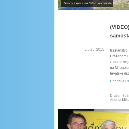
Vijenci i svijeće na Oltaru domovine
(VIDEO)
samosta
Lip 25, 2015
Izaslanstvo
Draženom Bo
zapalilo svi
na Mirogoju 
hrvatske dr
Continue R
Dražen Boš
Andrija Miku