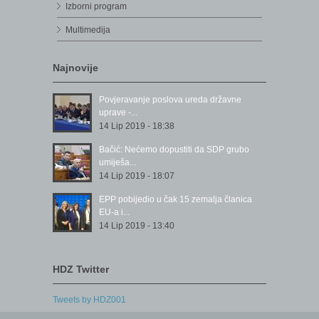
Izborni program
Multimedija
Najnovije
Povjeravanje poslova ureda državne
uprave -...
14 Lip 2019 - 18:38
Bačić: Nećemo dopustiti da SDP grubo
umiješa...
14 Lip 2019 - 18:07
EPP pobijedio u čak 15 zemalja članica
EU-a i...
14 Lip 2019 - 13:40
HDZ Twitter
Tweets by HDZ001