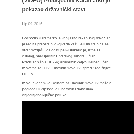
(VIDEO) Predsjednik Karamarko je
pokazao državnički stav!
Lip 09, 2016
Gospodin Karamarko je vrlo jasno rekao svoj stav. Sad
je red na preostaloj dvojici da kažu je li im stalo da se
stvar razriješi i da odstupe! - istaknuo je, između
ostalog, predsjednik Hrvatskog sabora (i član
Predsjedništva HDZ-a) akademik Željko Reiner jučer u
izjavama za HTV i Dnevnik Nove TV ispred Središnjice
HDZ-a.
Izjavu akademika Reinera za Dnevnik Nove TV možete
pogledati u cijelosti, a u nastavku donosimo
objedinjeno ključne poruke: