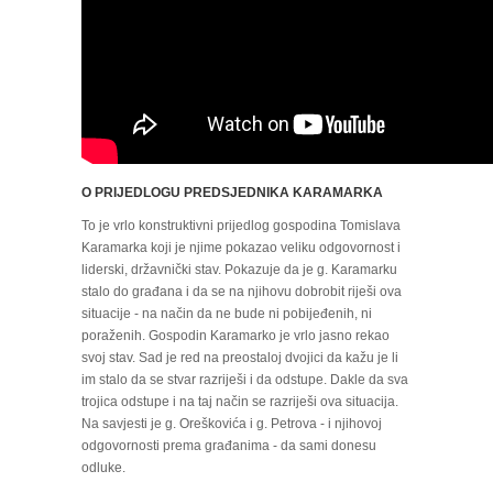
O PRIJEDLOGU PREDSJEDNIKA KARAMARKA
To je vrlo konstruktivni prijedlog gospodina Tomislava
Karamarka koji je njime pokazao veliku odgovornost i
liderski, državnički stav. Pokazuje da je g. Karamarku
stalo do građana i da se na njihovu dobrobit riješi ova
situacije - na način da ne bude ni pobijeđenih, ni
poraženih. Gospodin Karamarko je vrlo jasno rekao
svoj stav. Sad je red na preostaloj dvojici da kažu je li
im stalo da se stvar razriješi i da odstupe. Dakle da sva
trojica odstupe i na taj način se razriješi ova situacija.
Na savjesti je g. Oreškovića i g. Petrova - i njihovoj
odgovornosti prema građanima - da sami donesu
odluke.