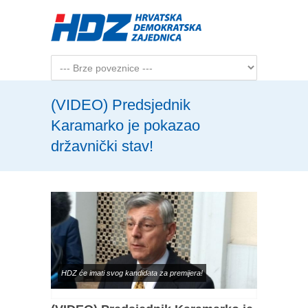
Skip to main content
(VIDEO) Predsjednik
Karamarko je pokazao
državnički stav!
HDZ će imati svog kandidata za premijera!