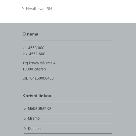
Hrvati izvan RH
O nama
tel. 4553-000
fax. 4552-600
Trg žrtava fašizma 4
10000 Zagreb
OIB: 04150008463
Korisni linkovi
Mapa stranica
Mi smo
Kontakti