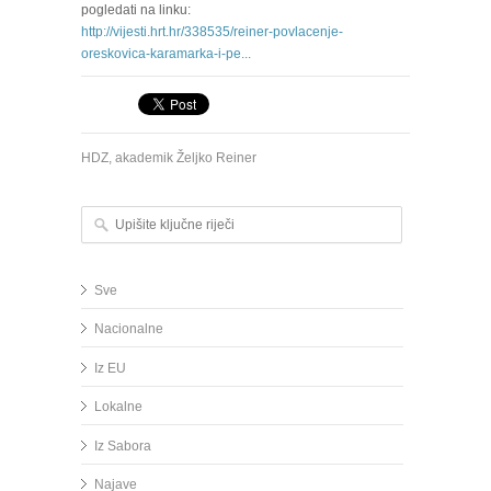
pogledati na linku:
http://vijesti.hrt.hr/338535/reiner-povlacenje-
oreskovica-karamarka-i-pe...
HDZ
,
akademik Željko Reiner
Upišite ključne riječi
Sve
Nacionalne
Iz EU
Lokalne
Iz Sabora
Najave