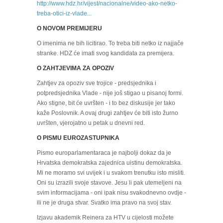
http://www.hdz.hr/vijest/nacionalne/video-ako-netko-
treba-otici-iz-vlade...
O NOVOM PREMIJERU
O imenima ne bih licitirao. To treba biti netko iz najjače
stranke. HDZ će imati svog kandidata za premijera.
O ZAHTJEVIMA ZA OPOZIV
Zahtjev za opoziv sve trojice - predsjednika i
potpredsjednika Vlade - nije još stigao u pisanoj formi.
Ako stigne, bit će uvršten - i to bez diskusije jer tako
kaže Poslovnik. A ovaj drugi zahtjev će biti isto žurno
uvršten, vjerojatno u petak u dnevni red.
O PISMU EUROZASTUPNIKA
Pismo europarlamentaraca je najbolji dokaz da je
Hrvatska demokratska zajednica uistinu demokratska.
Mi ne moramo svi uvijek i u svakom trenutku isto misliti.
Oni su izrazili svoje stavove. Jesu li pak utemeljeni na
svim informacijama - oni ipak nisu svakodnevno ovdje -
ili ne je druga stvar. Svatko ima pravo na svoj stav.
Izjavu akademik Reinera za HTV u cijelosti možete