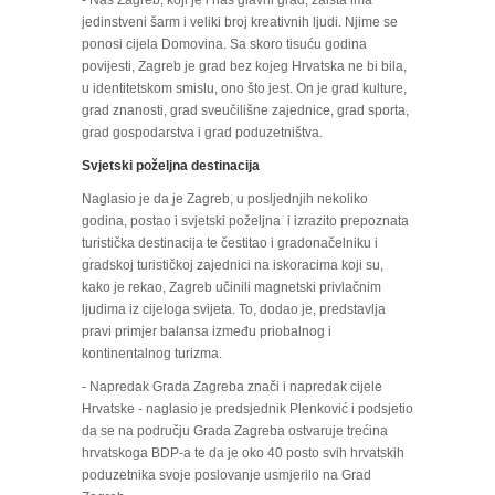
jedinstveni šarm i veliki broj kreativnih ljudi. Njime se
ponosi cijela Domovina. Sa skoro tisuću godina
povijesti, Zagreb je grad bez kojeg Hrvatska ne bi bila,
u identitetskom smislu, ono što jest. On je grad kulture,
grad znanosti, grad sveučilišne zajednice, grad sporta,
grad gospodarstva i grad poduzetništva.
Svjetski poželjna destinacija
Naglasio je da je Zagreb, u posljednjih nekoliko
godina, postao i svjetski poželjna i izrazito prepoznata
turistička destinacija te čestitao i gradonačelniku i
gradskoj turističkoj zajednici na iskoracima koji su,
kako je rekao, Zagreb učinili magnetski privlačnim
ljudima iz cijeloga svijeta. To, dodao je, predstavlja
pravi primjer balansa između priobalnog i
kontinentalnog turizma.
- Napredak Grada Zagreba znači i napredak cijele
Hrvatske - naglasio je predsjednik Plenković i podsjetio
da se na području Grada Zagreba ostvaruje trećina
hrvatskoga BDP-a te da je oko 40 posto svih hrvatskih
poduzetnika svoje poslovanje usmjerilo na Grad