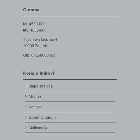
O nama
tel. 4553-000
fax. 4552-600
Trg žrtava fašizma 4
10000 Zagreb
OIB: 04150008463
Korisni linkovi
Mapa stranica
Mi smo
Kontakti
Izborni program
Multimedija