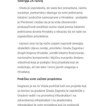
Sinergija ZA razvoj
- Vlada je uspostavila, do sada bez presedana, razinu
suradnje, partnerstva i dijaloga sa svim jedinicama
lokalne i područne samouprave u Hrvatskoj - podsjetio
je Plenković i dodao da je ta vrsta otvorenosti i
pristupačnosti središnje razine vlasti prema lokalnim
jedinicama dovela Hrvatsku u situaciju da svi rade na
zajedničkim prioritetima.
- Upravo smo na taj način uspjeli napraviti sinergiju
strateških ciljeva zemlje, prioriteta i Grada Zagreba i
drugih krajeva Hrvatske, uvrstiti lokalno financiranje,
nacionalnu komponentu i ključnu europsku dodanu
vrijednost koja je podigla i broj projekata koji se
realiziraju, ali isto tako i iznos javnih ulaganja u
Hrvatskoj.
Podrška svim važnim projektima
Naglasio je da će Vlada podržati baš sve projekte koji
su korisni za građane Grada Zagreba te zajednički s
Gradom raditi i na prometnoj infrastrukturi i na
zdravstvenoj infrastrukturi i na akademskoj
infrastrukturi te svim projektima koji će podignuti