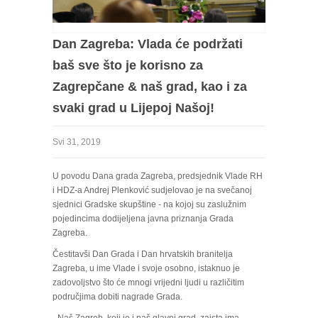
Dan Zagreba: Vlada će podržati
baš sve što je korisno za
Zagrepčane & naš grad, kao i za
svaki grad u Lijepoj Našoj!
Svi 31, 2019
U povodu Dana grada Zagreba, predsjednik Vlade RH
i HDZ-a Andrej Plenković sudjelovao je na svečanoj
sjednici Gradske skupštine - na kojoj su zaslužnim
pojedincima dodijeljena javna priznanja Grada
Zagreba.
Čestitavši Dan Grada i Dan hrvatskih branitelja
Zagreba, u ime Vlade i svoje osobno, istaknuo je
zadovoljstvo što će mnogi vrijedni ljudi u različitim
područjima dobiti nagrade Grada.
- Naš Zagreb, koji je i naš glavni grad, zaista ima