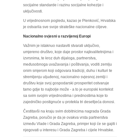
socijalne standarde i razinu socijalne kohezije i
uključivosti.
U vrijednosnom pogledu, kazao je Plenković, Hrvatska
je ostvarila sve svoje strateške nacionalne ciljeve.
Nacionalno svjesni u razvijenoj Europi
Važnim je istaknuo nastaviti stvarati uključivo,
umjereno društvo, koje daje prostor najkvalitetnijima i
izvrsnima, te kroz duh dijaloga, partnerstva,
međusobnoga uvažavanja i poštivanja, voditi zemlju
onim smjerom koji odgovara tradiciji, duhu i kulturi te
stremljenju uljuđenoj, nacionalno svjesnoj zemlji i
društvu koje svoj gospodarski prosperitet ostvaruje
tamo gdje to najbolje može - a to je europski kontekst
sa svim svojim vrijednostima i prednostima koje to
zajedničko postignuće u protekla tri desetljeća donosi.
Čestitavši na kraju svim dobitnicima nagrada Grada
Zagreba, poručio je da je ovakva vrsta partnerstva
između Vlade i Grada Zagreba, primjer koji će se gajiti i
njegovati u interesu i Grada Zagreba i cijele Hrvatske.