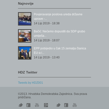
Najnovije
Povjeravanje poslova ureda državne
uprave -...
14 Lip 2019 - 18:38
Bačić: Nećemo dopustiti da SDP grubo
umiješa...
14 Lip 2019 - 18:07
EPP pobijedio u čak 15 zemalja članica
EU-a i...
14 Lip 2019 - 13:40
HDZ Twitter
Tweets by HDZ001
©2013. Hrvatska Demokratska Zajednica. Sva prava
pridržana.