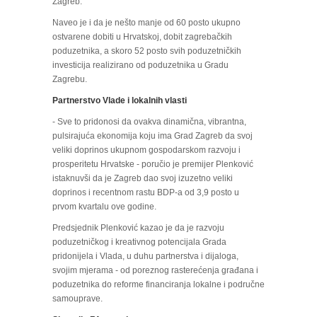
Zagreb.
Naveo je i da je nešto manje od 60 posto ukupno
ostvarene dobiti u Hrvatskoj, dobit zagrebačkih
poduzetnika, a skoro 52 posto svih poduzetničkih
investicija realizirano od poduzetnika u Gradu
Zagrebu.
Partnerstvo Vlade i lokalnih vlasti
- Sve to pridonosi da ovakva dinamična, vibrantna,
pulsirajuća ekonomija koju ima Grad Zagreb da svoj
veliki doprinos ukupnom gospodarskom razvoju i
prosperitetu Hrvatske - poručio je premijer Plenković
istaknuvši da je Zagreb dao svoj izuzetno veliki
doprinos i recentnom rastu BDP-a od 3,9 posto u
prvom kvartalu ove godine.
Predsjednik Plenković kazao je da je razvoju
poduzetničkog i kreativnog potencijala Grada
pridonijela i Vlada, u duhu partnerstva i dijaloga,
svojim mjerama - od poreznog rasterećenja građana i
poduzetnika do reforme financiranja lokalne i područne
samouprave.