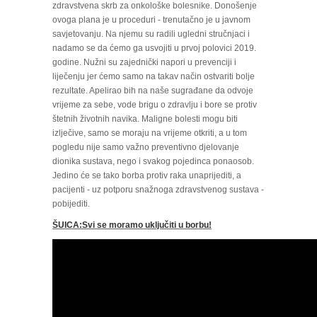
zdravstvena skrb za onkološke bolesnike. Donošenje
ovoga plana je u proceduri - trenutačno je u javnom
savjetovanju. Na njemu su radili ugledni stručnjaci i
nadamo se da ćemo ga usvojiti u prvoj polovici 2019.
godine. Nužni su zajednički napori u prevenciji i
liječenju jer ćemo samo na takav način ostvariti bolje
rezultate. Apelirao bih na naše sugrađane da odvoje
vrijeme za sebe, vode brigu o zdravlju i bore se protiv
štetnih životnih navika. Maligne bolesti mogu biti
izlječive, samo se moraju na vrijeme otkriti, a u tom
pogledu nije samo važno preventivno djelovanje
dionika sustava, nego i svakog pojedinca ponaosob.
Jedino će se tako borba protiv raka unaprijediti, a
pacijenti - uz potporu snažnoga zdravstvenog sustava -
pobijediti.
ŠUICA:
Svi se moramo uključiti u borbu!