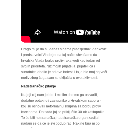
Drago mi je da su danas s nama predsjednik Plenković
i predstavnici Vlade jer na taj način shvaćamo da
hrvatska Vlada borbu protiv raka vodi kao jedan od
svojih prioriteta. Niz mojih prijatelja, prijateljica i
suradnica obolio je od ove bolesti i to je bio moj najveći
motiv zbog čega sam se uključila u ove aktivnosti.
Nadstranačko pitanje
Krajnji cilj nam je bio, i mislim da smo ga ostvarili,
dodatno potaknuti zastupnike u Hrvatskom saboru -
koji su osnovali neformalnu skupina za borbu protiv
karcinoma. Do sada joj se priključilo 30-ak zastupnika.
To će biti nestranačka, nadstranačka organizacija i
nadam se da će je svi podupirati. Rak ne bira ni po