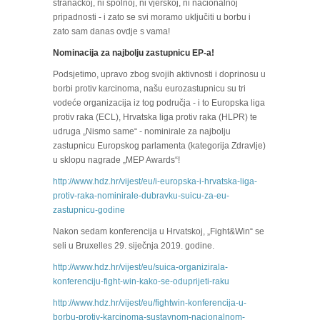
stranačkoj, ni spolnoj, ni vjerskoj, ni nacionalnoj
pripadnosti - i zato se svi moramo uključiti u borbu i
zato sam danas ovdje s vama!
Nominacija za najbolju zastupnicu EP-a!
Podsjetimo, upravo zbog svojih aktivnosti i doprinosu u
borbi protiv karcinoma, našu eurozastupnicu su tri
vodeće organizacija iz tog područja - i to Europska liga
protiv raka (ECL), Hrvatska liga protiv raka (HLPR) te
udruga „Nismo same“ - nominirale za najbolju
zastupnicu Europskog parlamenta (kategorija Zdravlje)
u sklopu nagrade „MEP Awards“!
http://www.hdz.hr/vijest/eu/i-europska-i-hrvatska-liga-
protiv-raka-nominirale-dubravku-suicu-za-eu-
zastupnicu-godine
Nakon sedam konferencija u Hrvatskoj, „Fight&Win“ se
seli u Bruxelles 29. siječnja 2019. godine.
http://www.hdz.hr/vijest/eu/suica-organizirala-
konferenciju-fight-win-kako-se-oduprijeti-raku
http://www.hdz.hr/vijest/eu/fightwin-konferencija-u-
borbu-protiv-karcinoma-sustavnom-nacionalnom-