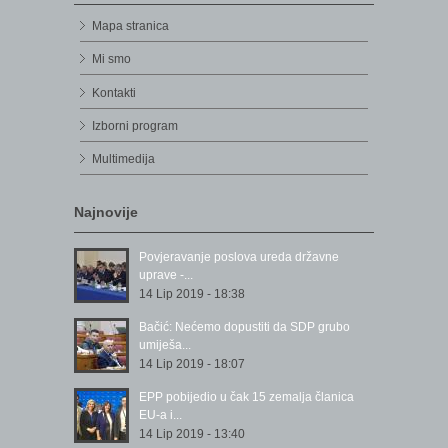
Mapa stranica
Mi smo
Kontakti
Izborni program
Multimedija
Najnovije
Povjeravanje poslova ureda državne
uprave -...
14 Lip 2019 - 18:38
Bačić: Nećemo dopustiti da SDP grubo
umiješa...
14 Lip 2019 - 18:07
EPP pobijedio u čak 15 zemalja članica
EU-a i...
14 Lip 2019 - 13:40