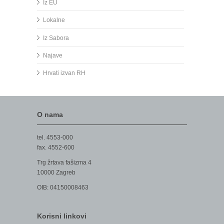
Iz EU
Lokalne
Iz Sabora
Najave
Hrvati izvan RH
O nama
tel. 4553-000
fax. 4552-600
Trg žrtava fašizma 4
10000 Zagreb
OIB: 04150008463
Korisni linkovi