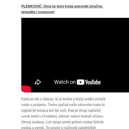
PLENKOVIĆ: Ovoj se temi treba posvetiti stručno,
temeljito i sustavno!
Kada je rak u pitanju, to je borba u kojoj svatko polaže
nade u pobjedu. Treba ojačati naše zdravstvo kako bi
izgledi tih boraca bili što veći. Rak je drugi najčešći
uzrok smrti u Hrvatskoj, odmah nakon bolesti srčano-
žilnog sustava, i od njega umire gotovo svaka četvrta
osoba u zemlji. To govori o nužnosti zajedničkih