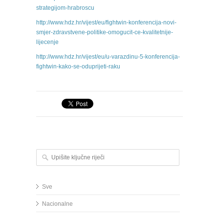
strategijom-hrabroscu
http://www.hdz.hr/vijest/eu/fightwin-konferencija-novi-
smjer-zdravstvene-politike-omogucit-ce-kvalitetnije-
lijecenje
http://www.hdz.hr/vijest/eu/u-varazdinu-5-konferencija-
fightwin-kako-se-oduprijeti-raku
Upišite ključne riječi
Sve
Nacionalne