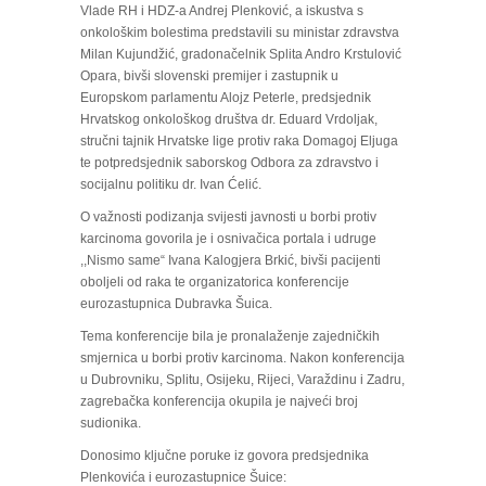
Vlade RH i HDZ-a Andrej Plenković, a iskustva s
onkološkim bolestima predstavili su ministar zdravstva
Milan Kujundžić, gradonačelnik Splita Andro Krstulović
Opara, bivši slovenski premijer i zastupnik u
Europskom parlamentu Alojz Peterle, predsjednik
Hrvatskog onkološkog društva dr. Eduard Vrdoljak,
stručni tajnik Hrvatske lige protiv raka Domagoj Eljuga
te potpredsjednik saborskog Odbora za zdravstvo i
socijalnu politiku dr. Ivan Ćelić.
O važnosti podizanja svijesti javnosti u borbi protiv
karcinoma govorila je i osnivačica portala i udruge
,,Nismo same“ Ivana Kalogjera Brkić, bivši pacijenti
oboljeli od raka te organizatorica konferencije
eurozastupnica Dubravka Šuica.
Tema konferencije bila je pronalaženje zajedničkih
smjernica u borbi protiv karcinoma. Nakon konferencija
u Dubrovniku, Splitu, Osijeku, Rijeci, Varaždinu i Zadru,
zagrebačka konferencija okupila je najveći broj
sudionika.
Donosimo ključne poruke iz govora predsjednika
Plenkovića i eurozastupnice Šuice: