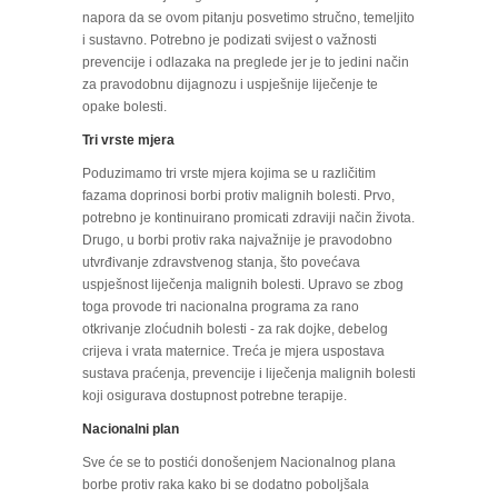
napora da se ovom pitanju posvetimo stručno, temeljito
i sustavno. Potrebno je podizati svijest o važnosti
prevencije i odlazaka na preglede jer je to jedini način
za pravodobnu dijagnozu i uspješnije liječenje te
opake bolesti.
Tri vrste mjera
Poduzimamo tri vrste mjera kojima se u različitim
fazama doprinosi borbi protiv malignih bolesti. Prvo,
potrebno je kontinuirano promicati zdraviji način života.
Drugo, u borbi protiv raka najvažnije je pravodobno
utvrđivanje zdravstvenog stanja, što povećava
uspješnost liječenja malignih bolesti. Upravo se zbog
toga provode tri nacionalna programa za rano
otkrivanje zloćudnih bolesti - za rak dojke, debelog
crijeva i vrata maternice. Treća je mjera uspostava
sustava praćenja, prevencije i liječenja malignih bolesti
koji osigurava dostupnost potrebne terapije.
Nacionalni plan
Sve će se to postići donošenjem Nacionalnog plana
borbe protiv raka kako bi se dodatno poboljšala