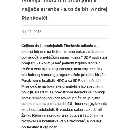
Premijer mora biti predsjednik
najjače stranke - a to će biti Andrej
Plenković!
Kol 27, 2016
Odlično da je predsjednik Plenković odlučio u I.
jedinici biti prvi na listi jer je time pokazao da se ne
boji suočiti s političkim suparnicima * SDP nudi stari
program - s kojim je već jednom izgubio izbore *
Priče o velikoj koaliciji lansiraju neki koji time bez
bilo kakvog vlastitog programa žele pridobiti birače.
Postizborne koalicije HDZ-a sa SDP-om neće biti! *
Milanović je na hrvatske branitelje slao specijalnu
policiju, a sad im se pred izbore dodvorava * Mnogi
potezi srbijanskog vodstva ne jamče da je njima
uistinu stalo da postanu dio EU - istaknuo je, između
ostalog, predsjednik Hrvatskog sabora akademik
Željko Reiner u razgovoru za Jutarnji list. S njim je
razgovarala novinarka Vanja Nezirović, a intervju
prenosimo u cijelosti: