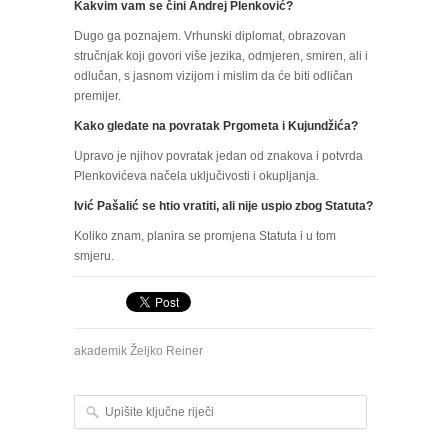
Kakvim vam se čini Andrej Plenković?
Dugo ga poznajem. Vrhunski diplomat, obrazovan
stručnjak koji govori više jezika, odmjeren, smiren, ali i
odlučan, s jasnom vizijom i mislim da će biti odličan
premijer.
Kako gledate na povratak Prgometa i Kujundžića?
Upravo je njihov povratak jedan od znakova i potvrda
Plenkovićeva načela uključivosti i okupljanja.
Ivić Pašalić se htio vratiti, ali nije uspio zbog Statuta?
Koliko znam, planira se promjena Statuta i u tom
smjeru.
akademik Željko Reiner
Upišite ključne riječi