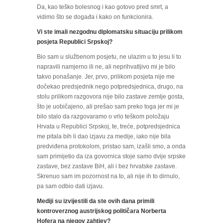
Da, kao teško bolesnog i kao gotovo pred smrt, a
vidimo što se događa i kako on funkcionira.
Vi ste imali nezgodnu diplomatsku situaciju prilikom
posjeta Republici Srpskoj?
Bio sam u službenom posjetu, ne ulazim u to jesu li to
napravili namjerno ili ne, ali neprihvatljivo mi je bilo
takvo ponašanje. Jer, prvo, prilikom posjeta nije me
dočekao predsjednik nego potpredsjednica, drugo, na
stolu prilikom razgovora nije bilo zastave zemlje gosta,
što je uobičajeno, ali prešao sam preko toga jer mi je
bilo stalo da razgovaramo o vrlo teškom položaju
Hrvata u Republici Srpskoj, te, treće, potpredsjednica
me pitala bih li dao izjavu za medije, iako nije bila
predviđena protokolom, pristao sam, izašli smo, a onda
sam primijetio da iza govornica stoje samo dvije srpske
zastave, bez zastave BiH, ali i bez hrvatske zastave.
Skrenuo sam im pozornost na to, ali nije ih to dirnulo,
pa sam odbio dati izjavu.
Mediji su izvijestili da ste ovih dana primili
kontroverznog austrijskog političara Norberta
Hofera na njegov zahtjev?