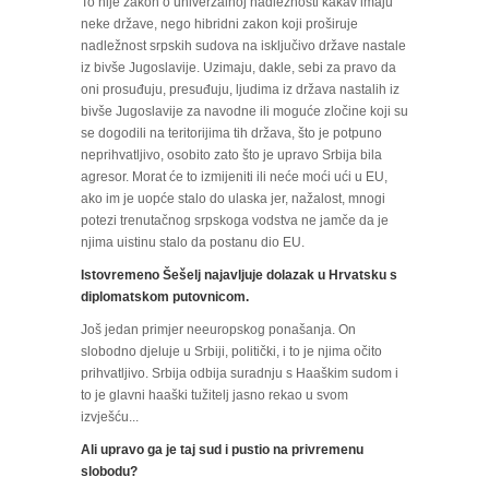
To nije zakon o univerzalnoj nadležnosti kakav imaju
neke države, nego hibridni zakon koji proširuje
nadležnost srpskih sudova na isključivo države nastale
iz bivše Jugoslavije. Uzimaju, dakle, sebi za pravo da
oni prosuđuju, presuđuju, ljudima iz država nastalih iz
bivše Jugoslavije za navodne ili moguće zločine koji su
se dogodili na teritorijima tih država, što je potpuno
neprihvatljivo, osobito zato što je upravo Srbija bila
agresor. Morat će to izmijeniti ili neće moći ući u EU,
ako im je uopće stalo do ulaska jer, nažalost, mnogi
potezi trenutačnog srpskoga vodstva ne jamče da je
njima uistinu stalo da postanu dio EU.
Istovremeno Šešelj najavljuje dolazak u Hrvatsku s
diplomatskom putovnicom.
Još jedan primjer neeuropskog ponašanja. On
slobodno djeluje u Srbiji, politički, i to je njima očito
prihvatljivo. Srbija odbija suradnju s Haaškim sudom i
to je glavni haaški tužitelj jasno rekao u svom
izvješću...
Ali upravo ga je taj sud i pustio na privremenu
slobodu?