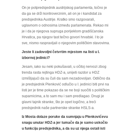
On je potpredsjednik austrijskog parlamenta, točno je
da ga se drži kontroverznim, ali on je i kandidat za
predsjednika Austrije. Kratko smo razgovarali,
uglavnom o odnosima između parlamenata. Rekao mi
je i da je njegova supruga porijeklom gradišćanska
Hrvatica, pa njegov tast tečno govori hrvatski. I to je
sve, nismo raspravljali o njegovim političkim stavovima.
Jeste li zadovoljni četvrtim mjestom na listi u I.
izbornoj jedinici?
Jesam, iako su neki pokušavali, u očitoj nervozi zbog
trenda rasta rejtinga HDZ-a, unijeti razdor u HDZ
izmišljajući da su čuli da sam nezadovoljan. Odlično da
je predsjednik Plenković odlučio u I. jedinici biti prvi na
listi jer je time pokazao da se ne boji suočiti s političkim
suparnicima, a to sam mu i sam predlagao. Drugi je
glavni tajnik stranke, što je opet logično, a treći
predsjednik naše partnerske stranke HSLS-a.
Iz Mosta dolaze poruke da sumnjaju u Plenkovićevu
snagu unutar HDZ-a jer tumače da je samo uskočio
u funkciju predsjednika, a da su uz njega ostali isti