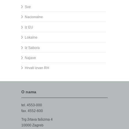
Sve
Nacionalne
Iz EU
Lokalne
Iz Sabora
Najave
Hrvati izvan RH
O nama
tel. 4553-000
fax. 4552-600
Trg žrtava fašizma 4
10000 Zagreb