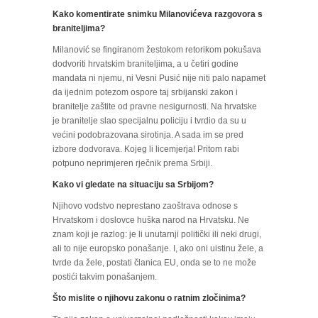
Kako komentirate snimku Milanovićeva razgovora s
braniteljima?
Milanović se fingiranom žestokom retorikom pokušava
dodvoriti hrvatskim braniteljima, a u četiri godine
mandata ni njemu, ni Vesni Pusić nije niti palo napamet
da ijednim potezom ospore taj srbijanski zakon i
branitelje zaštite od pravne nesigurnosti. Na hrvatske
je branitelje slao specijalnu policiju i tvrdio da su u
većini podobrazovana sirotinja. A sada im se pred
izbore dodvorava. Kojeg li licemjerja! Pritom rabi
potpuno neprimjeren rječnik prema Srbiji.
Kako vi gledate na situaciju sa Srbijom?
Njihovo vodstvo neprestano zaoštrava odnose s
Hrvatskom i doslovce huška narod na Hrvatsku. Ne
znam koji je razlog: je li unutarnji politički ili neki drugi,
ali to nije europsko ponašanje. I, ako oni uistinu žele, a
tvrde da žele, postati članica EU, onda se to ne može
postići takvim ponašanjem.
Što mislite o njihovu zakonu o ratnim zločinima?