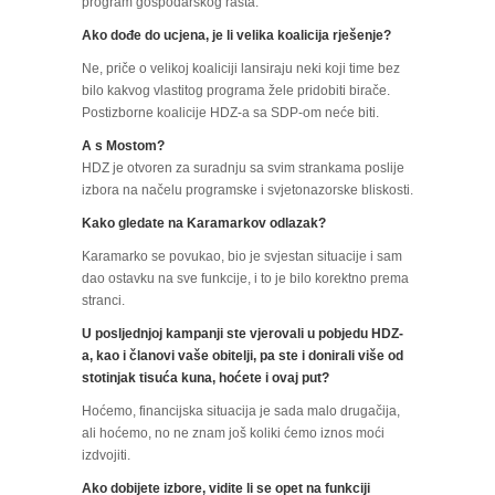
program gospodarskog rasta.
Ako dođe do ucjena, je li velika koalicija rješenje?
Ne, priče o velikoj koaliciji lansiraju neki koji time bez
bilo kakvog vlastitog programa žele pridobiti birače.
Postizborne koalicije HDZ-a sa SDP-om neće biti.
A s Mostom?
HDZ je otvoren za suradnju sa svim strankama poslije
izbora na načelu programske i svjetonazorske bliskosti.
Kako gledate na Karamarkov odlazak?
Karamarko se povukao, bio je svjestan situacije i sam
dao ostavku na sve funkcije, i to je bilo korektno prema
stranci.
U posljednjoj kampanji ste vjerovali u pobjedu HDZ-
a, kao i članovi vaše obitelji, pa ste i donirali više od
stotinjak tisuća kuna, hoćete i ovaj put?
Hoćemo, financijska situacija je sada malo drugačija,
ali hoćemo, no ne znam još koliki ćemo iznos moći
izdvojiti.
Ako dobijete izbore, vidite li se opet na funkciji