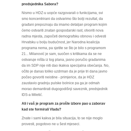
predsjednika Sabora?
Nismo u HDZ-u uopće razgovarali o funkcijama, svi
smo koncentrirani da ostvarimo što bolji rezultat, da
građani prepoznaju da imamo detaljan program kojim
ćemo ostvariti znatan gospodarski rast, otvoriti nova
radna mjesta, započeti demografsku obnovu i odvesti
Hrvatsku u bolju budućnost, jer Narodna koalicija
programa nema, pa sjetite se što je bilo s programom
21... Milanović je sam, suočen s kritikama da se ne
ostvaruje ništa iz tog plana, jasno poručio građanima
da im SDP nije niti dao ikakva specijalna obećanja. No,
očito je danas toliko uzdrman da je prije tri dana javno
počeo govoriti neistine - primjerice, da je HDZ
zaustavio gradnju pulske bolnice pa ga je odmah
morao demantirati dugogodišnji saveznik, predsjednik
IDS-a Miletić.
Ali i vaš je program za prošle izbore pao u zaborav
kad ste formirali Vladu?
Znate i sami kakva je bila situacija, to se nije moglo
provesti, pogotovo ne u šest mjeseci.