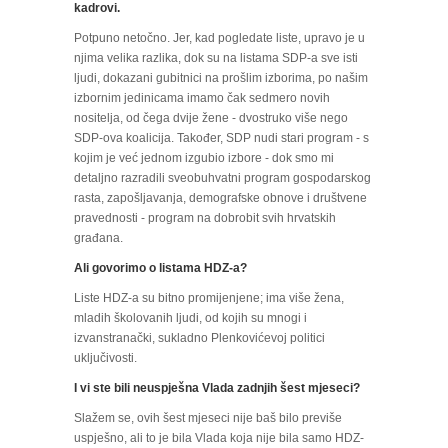
kadrovi.
Potpuno netočno. Jer, kad pogledate liste, upravo je u
njima velika razlika, dok su na listama SDP-a sve isti
ljudi, dokazani gubitnici na prošlim izborima, po našim
izbornim jedinicama imamo čak sedmero novih
nositelja, od čega dvije žene - dvostruko više nego
SDP-ova koalicija. Također, SDP nudi stari program - s
kojim je već jednom izgubio izbore - dok smo mi
detaljno razradili sveobuhvatni program gospodarskog
rasta, zapošljavanja, demografske obnove i društvene
pravednosti - program na dobrobit svih hrvatskih
građana.
Ali govorimo o listama HDZ-a?
Liste HDZ-a su bitno promijenjene; ima više žena,
mladih školovanih ljudi, od kojih su mnogi i
izvanstranački, sukladno Plenkovićevoj politici
uključivosti.
I vi ste bili neuspješna Vlada zadnjih šest mjeseci?
Slažem se, ovih šest mjeseci nije baš bilo previše
uspješno, ali to je bila Vlada koja nije bila samo HDZ-