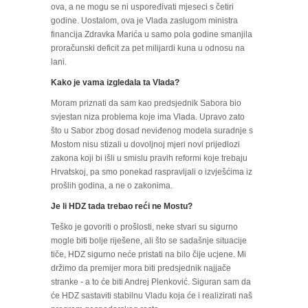
ova, a ne mogu se ni uspoređivati mjeseci s četiri
godine. Uostalom, ova je Vlada zaslugom ministra
financija Zdravka Marića u samo pola godine smanjila
proračunski deficit za pet milijardi kuna u odnosu na
lani.
Kako je vama izgledala ta Vlada?
Moram priznati da sam kao predsjednik Sabora bio
svjestan niza problema koje ima Vlada. Upravo zato
što u Sabor zbog dosad neviđenog modela suradnje s
Mostom nisu stizali u dovoljnoj mjeri novi prijedlozi
zakona koji bi išli u smislu pravih reformi koje trebaju
Hrvatskoj, pa smo ponekad raspravljali o izvješćima iz
prošlih godina, a ne o zakonima.
Je li HDZ tada trebao reći ne Mostu?
Teško je govoriti o prošlosti, neke stvari su sigurno
mogle biti bolje riješene, ali što se sadašnje situacije
tiče, HDZ sigurno neće pristati na bilo čije ucjene. Mi
držimo da premijer mora biti predsjednik najjače
stranke - a to će biti Andrej Plenković. Siguran sam da
će HDZ sastaviti stabilnu Vladu koja će i realizirati naš