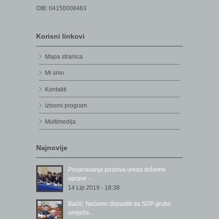
OIB: 04150008463
Korisni linkovi
Mapa stranica
Mi smo
Kontakti
Izborni program
Multimedija
Najnovije
Povjeravanje poslova ureda državne
uprave -...
14 Lip 2019 - 18:38
Bačić: Nećemo dopustiti da SDP grubo
umiješa...