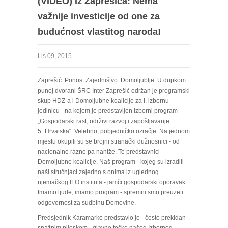
(VIDEO) Iz Zaprešića: Nema
važnije investicije od one za
budućnost vlastitog naroda!
Lis 09, 2015
Zaprešić. Ponos. Zajedništvo. Domoljublje. U dupkom
punoj dvorani ŠRC Inter Zaprešić održan je programski
skup HDZ-a i Domoljubne koalicije za I. izbornu
jedinicu - na kojem je predstavljen Izborni program
„Gospodarski rast, održivi razvoj i zapošljavanje:
5+Hrvatska“. Velebno, pobjedničko ozračje. Na jednom
mjestu okupili su se brojni stranački dužnosnici - od
nacionalne razne pa naniže. Te predstavnici
Domoljubne koalicije. Naš program - kojeg su izradili
naši stručnjaci zajedno s onima iz uglednog
njemačkog IFO instituta - jamči gospodarski oporavak.
Imamo ljude, imamo program - spremni smo preuzeti
odgovornost za sudbinu Domovine.
Predsjednik Karamarko predstavio je - često prekidan
snažnim pljeskom - glavne točke našeg Izbornog