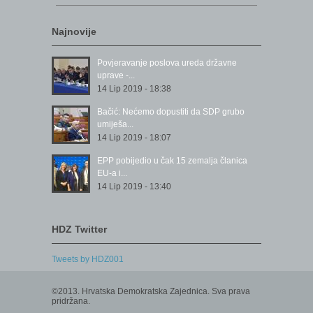
Najnovije
Povjeravanje poslova ureda državne
uprave -...
14 Lip 2019 - 18:38
Bačić: Nećemo dopustiti da SDP grubo
umiješa...
14 Lip 2019 - 18:07
EPP pobijedio u čak 15 zemalja članica
EU-a i...
14 Lip 2019 - 13:40
HDZ Twitter
Tweets by HDZ001
©2013. Hrvatska Demokratska Zajednica. Sva prava
pridržana.