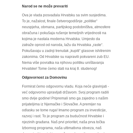
Narod se ne može prevariti
Ova je vlada posvađala Hrvatsku sa svim susjedima.
To je, nažalost, finale četverogodišnje „politike“
neuspjeha, obmana, partijskog podobništva, atmosfere
obračuna i pokušaja rušenje temeljnih vrijednosti na
kojima je nastala moderna Hrvatska. Umjesto da
zatraže oprost od naroda, lažu da Hrvatska „raste“.
Pokušavaju u zadnji trenutak „kupiti“ glasove ishitrenim
zakonima. Od Hrvatske su napravili pokvareni zub EU.
Nema više povratka na njihovu politiku uništavanja
Hrvatske! Tome ćemo stati na kraj 8. studenog!
Odgovornost za Domovinu
Formirat ćemo odgovornu vladu. Koja neće glavinjati -
već odgovorno upravljati državom. Svoj program radili
smo dvije godine! Pripremali smo ga zajedno s našim
prijateljima iz Njemačke i Slovačke. A premijer na
odlasku se tome ruga! Imamo program za investicije,
razvoj i rast. To je program za budućnost Hrvatske i
njezinih građana. Naš prvi prioritet, naša prva točka
Izbornog programa, naša ultimativna obveza, naš