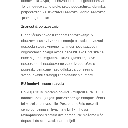
domovinski zavjet je - snažno pokrenuti gospodarstvo.
To je moguće samo preko jakog poduzetnika, obrtnika,
poljoprivrednika, izvoznika i redovito i dobro, redovitog
plaćenog radnika.
Znanost & obrazovanje
Ulagat ćemo novac u znanost i obrazovanje. A
obrazovni sustav i znanost moraju biti usko povezani s
gospodarstvom. Vrijeme nam nosi nove izazove i
odgovornosti. Svega ovoga neće biti ako Hrvatska ne
bude sigurna. Migrantska kriza i glavinjanje ove
nesposobne i neodgovorne vlade iz pogreške u
pogrešku osnažuje našu odluku da donesemo
sveobuhvatnu Strategiju nacionalne sigurnosti.
EU fondovi - motor razvoja
Do kraja 2019. moramo povući 5 milijardi eura uz EU
fondova. Smanjenjem porezne presije omogućit ćemo
toliko željene investicije. Posebnu pažnju posvetit
ćemo odnosima s Hrvatima u BiH - njihovoj
ravnopravnosti s ostala dva naroda. Ne možemo više
dopustiti da se hrvatski narod dijeli.