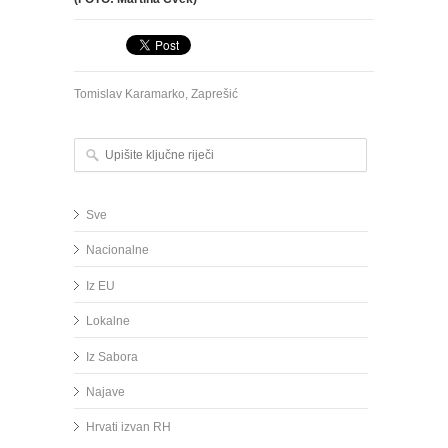
Tomislav Karamarko
,
Zaprešić
Upišite ključne riječi
Sve
Nacionalne
Iz EU
Lokalne
Iz Sabora
Najave
Hrvati izvan RH