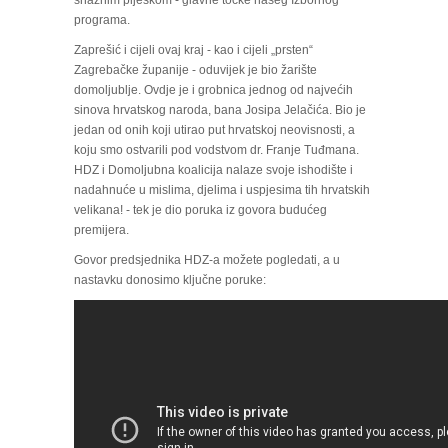
programa.
Zaprešić i cijeli ovaj kraj - kao i cijeli „prsten“
Zagrebačke županije - oduvijek je bio žarište
domoljublje. Ovdje je i grobnica jednog od najvećih
sinova hrvatskog naroda, bana Josipa Jelačića. Bio je
jedan od onih koji utirao put hrvatskoj neovisnosti, a
koju smo ostvarili pod vodstvom dr. Franje Tuđmana.
HDZ i Domoljubna koalicija nalaze svoje ishodište i
nadahnuće u mislima, djelima i uspjesima tih hrvatskih
velikana! - tek je dio poruka iz govora budućeg
premijera.
Govor predsjednika HDZ-a možete pogledati, a u
nastavku donosimo ključne poruke: