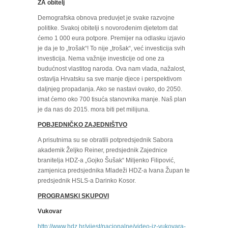
ZA obitelj
Demografska obnova preduvjet je svake razvojne
politike. Svakoj obitelji s novorođenim djetetom dat
ćemo 1 000 eura potpore. Premijer na odlasku izjavio
je da je to „trošak“! To nije „trošak“, već investicija svih
investicija. Nema važnije investicije od one za
budućnost vlastitog naroda. Ova nam vlada, nažalost,
ostavlja Hrvatsku sa sve manje djece i perspektivom
daljnjeg propadanja. Ako se nastavi ovako, do 2050.
imat ćemo oko 700 tisuća stanovnika manje. Naš plan
je da nas do 2015. mora biti pet milijuna.
POBJEDNIČKO ZAJEDNIŠTVO
A prisutnima su se obratili potpredsjednik Sabora
akademik Željko Reiner, predsjednik Zajednice
branitelja HDZ-a „Gojko Šušak“ Miljenko Filipović,
zamjenica predsjednika Mladeži HDZ-a Ivana Župan te
predsjednik HSLS-a Darinko Kosor.
PROGRAMSKI SKUPOVI
Vukovar
http://www.hdz.hr/vijest/nacionalne/video-iz-vukovara-