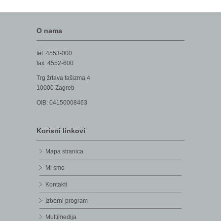
O nama
tel. 4553-000
fax. 4552-600
Trg žrtava fašizma 4
10000 Zagreb
OIB: 04150008463
Korisni linkovi
Mapa stranica
Mi smo
Kontakti
Izborni program
Multimedija