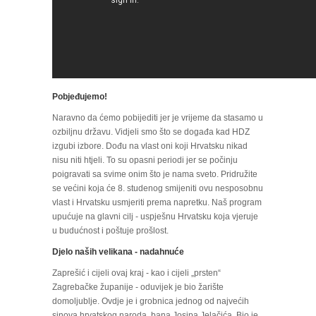
Pobjeđujemo!
Naravno da ćemo pobijediti jer je vrijeme da stasamo u
ozbiljnu državu. Vidjeli smo što se događa kad HDZ
izgubi izbore. Dođu na vlast oni koji Hrvatsku nikad
nisu niti htjeli. To su opasni periodi jer se počinju
poigravati sa svime onim što je nama sveto. Pridružite
se većini koja će 8. studenog smijeniti ovu nesposobnu
vlast i Hrvatsku usmjeriti prema napretku. Naš program
upućuje na glavni cilj - uspješnu Hrvatsku koja vjeruje
u budućnost i poštuje prošlost.
Djelo naših velikana - nadahnuće
Zaprešić i cijeli ovaj kraj - kao i cijeli „prsten“
Zagrebačke županije - oduvijek je bio žarište
domoljublje. Ovdje je i grobnica jednog od najvećih
sinova hrvatskog naroda, bana Josipa Jelačića. Bio je