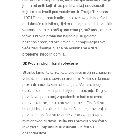
jedan od onih koji utirao put hrvatskoj neovisnosti, a
koju smo ostvarili pod vodstvom dr. Franje Tuđmana.
HDZ i Domoljubna koalicija nalaze svoje ishodište i
nadahnuće u mislima, djelima i uspjesima tih hrvatskih
velikana. Stanje u našoj domovini je, nažalost, krajnje
teško. Od svih problema najbolniji su golema
nezaposlenost, odlazak mladih, depopulacija i sve
veće zaduživanje. Vlada na odlasku ne vidi te
probleme, nego ih gomila.
SDP-ov sindrom lažnih obećanja
Stranke krnje Kukuriku koalicije nisu imali ni znanja ni
volje da pripreme suvisao program. Mislili su da mogu
prevariti narod lažnim obećanjima! Ali - što mogu
obećati kada nisu ispunili nijedno obećanje. Dug se
povećava, pada broj zaposlenih, mladi masovno
odlaze, korupcija buja na sve strane… Obećali su
smanjiti broj blokiranih i siromašnih, a njihov broj se
povećao. Obećali su reforme zdravstva, prosvjete,
mirovinskog sustava - ništa nisu proveli! A obećali su i
investicije - nijednu nisu ostvarili. Uništili su
gospodarstvo!