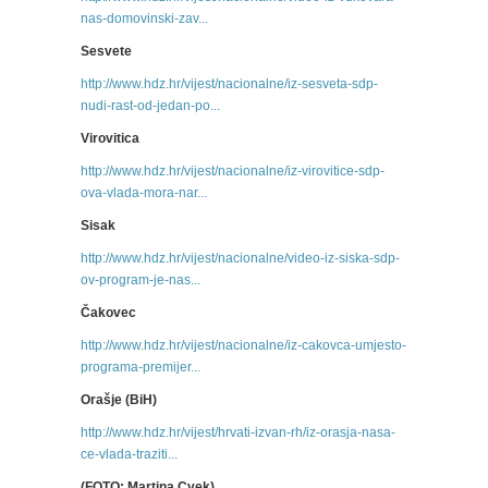
nas-domovinski-zav...
Sesvete
http://www.hdz.hr/vijest/nacionalne/iz-sesveta-sdp-
nudi-rast-od-jedan-po...
Virovitica
http://www.hdz.hr/vijest/nacionalne/iz-virovitice-sdp-
ova-vlada-mora-nar...
Sisak
http://www.hdz.hr/vijest/nacionalne/video-iz-siska-sdp-
ov-program-je-nas...
Čakovec
http://www.hdz.hr/vijest/nacionalne/iz-cakovca-umjesto-
programa-premijer...
Orašje (BiH)
http://www.hdz.hr/vijest/hrvati-izvan-rh/iz-orasja-nasa-
ce-vlada-traziti...
(FOTO: Martina Cvek)