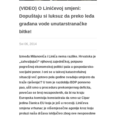
(VIDEO) O Linićevoj smjeni:
Dopuštaju si luksuz da preko leđa
građana vode unutarstranačke
bitke!
Svi 06, 2014
Između Milanovića i Linića nema razlike. Hrvatska je
„zahvaljujući“ njihovoj zajedničkoj, potpuno
pogrešnoj ekonomskoj politici pala u gospodarsko-
socijalni ponor. I oni se u takvoj katastrofalnoj
situaciji već gotovo pola godine svađaju umjesto da
traže rješenja!? U tom je razdoblju BDP ponovno
pao, ušli smo u proceduru prekomjernog deficita,
povećao se broj nezaposlenih, da bi na kraju
Europska komisija konstatirala da smo uz Cipar
jedina članica EU koja je još u recesiji. Linićeva
smjena vrhunac je višemjesečne agonije kroz koju
prolazi naša država isključivo zbog ove nesposobne