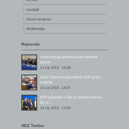
Mi smo
Kontakti
Izborni program
Multimedija
Najnovije
Povjeravanje poslova ureda državne
uprave -...
14 Lip 2019 - 18:38
Bačić: Nećemo dopustiti da SDP grubo
umiješa...
14 Lip 2019 - 18:07
EPP pobijedio u čak 15 zemalja članica
EU-a i...
14 Lip 2019 - 13:40
HDZ Twitter