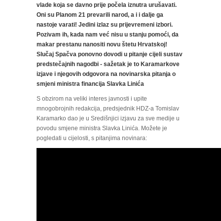
vlade koja se davno prije počela iznutra urušavati.
Oni su Planom 21 prevarili narod, a i i dalje ga
nastoje varati! Jedini izlaz su prijevremeni izbori.
Pozivam ih, kada nam već nisu u stanju pomoći, da
makar prestanu nanositi novu štetu Hrvatskoj!
Slučaj Spačva ponovno dovodi u pitanje cijeli sustav
predstečajnih nagodbi - sažetak je to Karamarkove
izjave i njegovih odgovora na novinarska pitanja o
smjeni ministra financija Slavka Linića
S obzirom na veliki interes javnosti i upite
mnogobrojnih redakcija, predsjednik HDZ-a Tomislav
Karamarko dao je u Središnjici izjavu za sve medije u
povodu smjene ministra Slavka Linića. Možete je
pogledati u cijelosti, s pitanjima novinara: