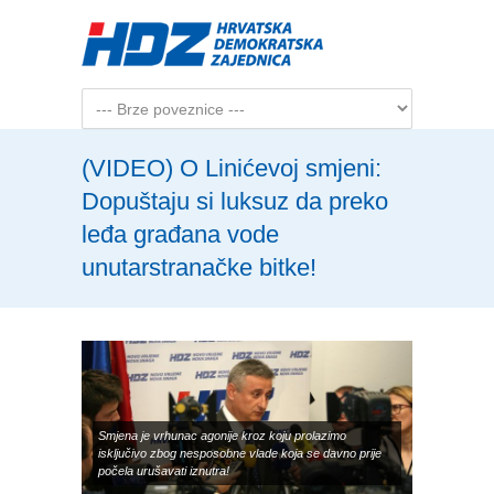
Skip to main content
(VIDEO) O Linićevoj smjeni:
Dopuštaju si luksuz da preko
leđa građana vode
unutarstranačke bitke!
Smjena je vrhunac agonije kroz koju prolazimo
isključivo zbog nesposobne vlade koja se davno prije
počela urušavati iznutra!