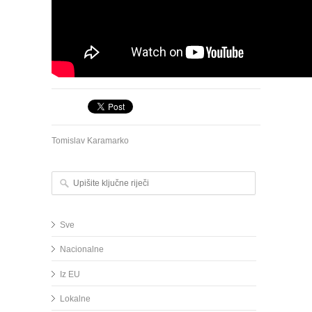
Tomislav Karamarko
Upišite ključne riječi
Sve
Nacionalne
Iz EU
Lokalne