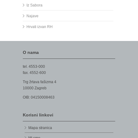
Iz Sabora
Najave
Hrvati izvan RH
O nama
tel. 4553-000
fax. 4552-600
Trg žrtava fašizma 4
10000 Zagreb
OIB: 04150008463
Korisni linkovi
Mapa stranica