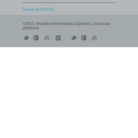
Tweets by HDZ001
©2013. Hrvatska Demokratska Zajednica. Sva prava
pridržana.