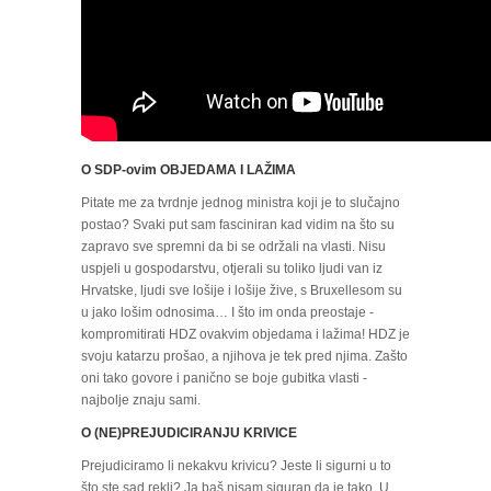
O SDP-ovim OBJEDAMA I LAŽIMA
Pitate me za tvrdnje jednog ministra koji je to slučajno
postao? Svaki put sam fasciniran kad vidim na što su
zapravo sve spremni da bi se održali na vlasti. Nisu
uspjeli u gospodarstvu, otjerali su toliko ljudi van iz
Hrvatske, ljudi sve lošije i lošije žive, s Bruxellesom su
u jako lošim odnosima… I što im onda preostaje -
kompromitirati HDZ ovakvim objedama i lažima! HDZ je
svoju katarzu prošao, a njihova je tek pred njima. Zašto
oni tako govore i panično se boje gubitka vlasti -
najbolje znaju sami.
O (NE)PREJUDICIRANJU KRIVICE
Prejudiciramo li nekakvu krivicu? Jeste li sigurni u to
što ste sad rekli? Ja baš nisam siguran da je tako. U