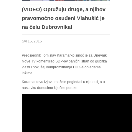
(VIDEO) Optužuju druge, a njihov
pravomoćno osuđeni Vlahušić je
na čelu Dubrovnika!
Svi 15, 2015
Predsjednik Tomislav Karamarko sinoć je za Dnevnik
Nove TV komentirao SDP-ov panični strah od gubitka
vlasti i pokušaj kompromitiranja HDZ-a objedama i
lažima.
Karamarkovu izjavu možete pogledati u cijelosti, a u
nastavku donosimo ključne poruke: