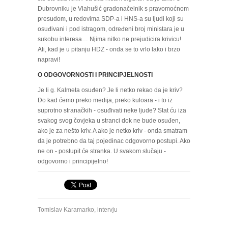
Dubrovniku je Vlahušić gradonačelnik s pravomoćnom
presudom, u redovima SDP-a i HNS-a su ljudi koji su
osuđivani i pod istragom, određeni broj ministara je u
sukobu interesa… Njima nitko ne prejudicira krivicu!
Ali, kad je u pitanju HDZ - onda se to vrlo lako i brzo
napravi!
O ODGOVORNOSTI I PRINCIPJELNOSTI
Je li g. Kalmeta osuđen? Je li netko rekao da je kriv?
Do kad ćemo preko medija, preko kuloara - i to iz
suprotno stranačkih - osuđivati neke ljude? Stat ću iza
svakog svog čovjeka u stranci dok ne bude osuđen,
ako je za nešto kriv. A ako je netko kriv - onda smatram
da je potrebno da taj pojedinac odgovorno postupi. Ako
ne on - postupit će stranka. U svakom slučaju -
odgovorno i principijelno!
Tomislav Karamarko
,
intervju