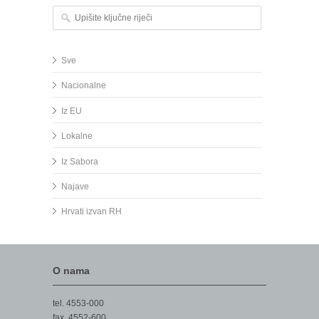
Upišite ključne riječi
Sve
Nacionalne
Iz EU
Lokalne
Iz Sabora
Najave
Hrvati izvan RH
O nama
tel. 4553-000
fax. 4552-600