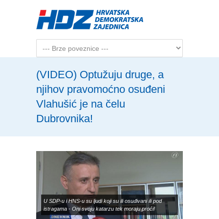
Skip to main content
(VIDEO) Optužuju druge, a
njihov pravomoćno osuđeni
Vlahušić je na čelu
Dubrovnika!
U SDP-u i HNS-u su ljudi koji su ili osuđivani ili pod
istragama - Oni svoju katarzu tek moraju proći!