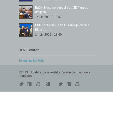
Bačić: Nećemo dopustiti da SDP grubo
umiješa...
14 Lip 2019 - 18:07
EPP pobijedio u čak 15 zemalja članica
EU-a i...
14 Lip 2019 - 13:40
HDZ Twitter
Tweets by HDZ001
©2013. Hrvatska Demokratska Zajednica. Sva prava
pridržana.