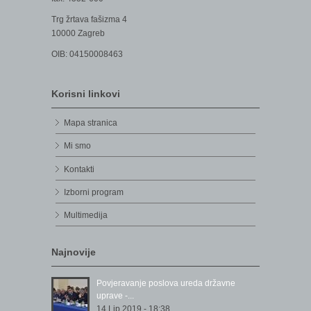
Trg žrtava fašizma 4
10000 Zagreb
OIB: 04150008463
Korisni linkovi
Mapa stranica
Mi smo
Kontakti
Izborni program
Multimedija
Najnovije
Povjeravanje poslova ureda državne
uprave -...
14 Lip 2019 - 18:38