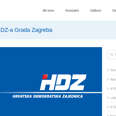
Mi smo
Kontakti
Odbori
Or
 HDZ-a Grada Zagreba
Upišit
Sve
Nac
Iz 
Lok
Iz 