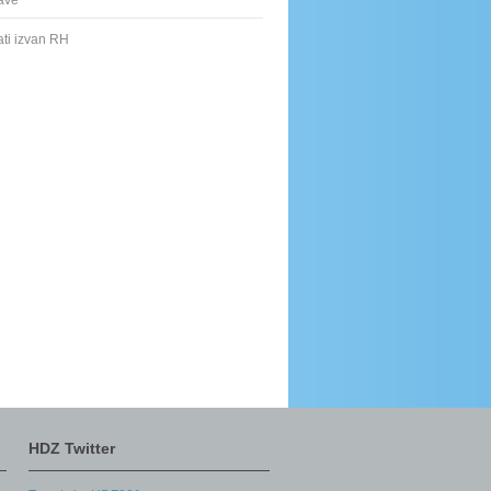
ave
ati izvan RH
HDZ Twitter