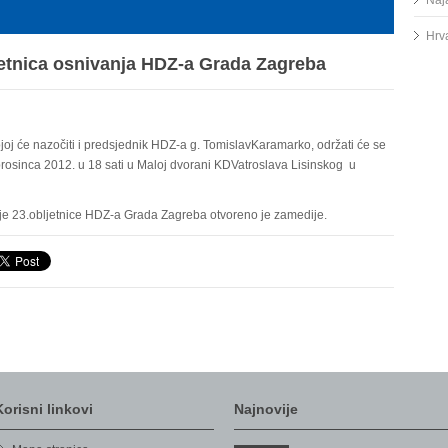
Naj
Hrv
jetnica osnivanja HDZ-a Grada Zagreba
joj će nazočiti i predsjednik HDZ-a g. TomislavKaramarko, održati će se
prosinca 2012. u 18 sati u Maloj dvorani KDVatroslava Lisinskog u
je 23.obljetnice HDZ-a Grada Zagreba otvoreno je zamedije.
Korisni linkovi
Najnovije