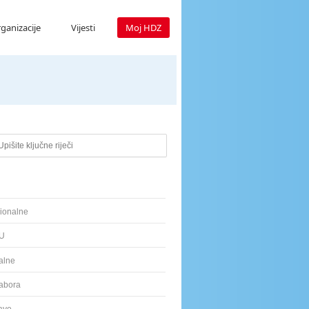
ganizacije
Vijesti
Moj HDZ
e ključne riječi
ionalne
EU
alne
Sabora