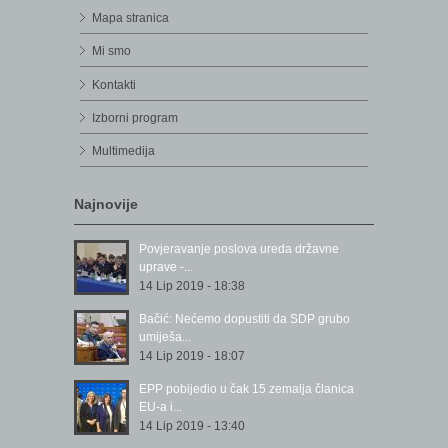
Mapa stranica
Mi smo
Kontakti
Izborni program
Multimedija
Najnovije
Povjeravanje poslova ureda državne
uprave -...
14 Lip 2019 - 18:38
Bačić: Nećemo dopustiti da SDP grubo
umiješa...
14 Lip 2019 - 18:07
EPP pobijedio u čak 15 zemalja članica
EU-a i...
14 Lip 2019 - 13:40