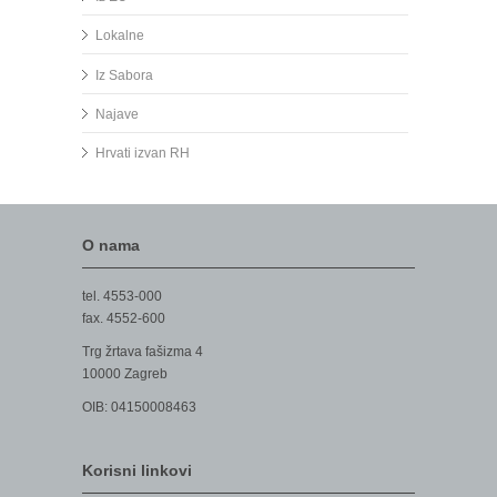
Lokalne
Iz Sabora
Najave
Hrvati izvan RH
O nama
tel. 4553-000
fax. 4552-600
Trg žrtava fašizma 4
10000 Zagreb
OIB: 04150008463
Korisni linkovi