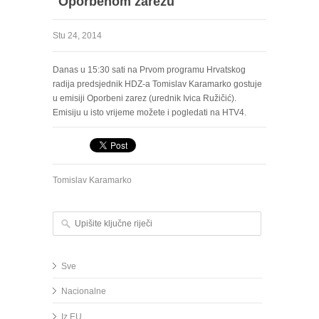
''Oporbenom zarezu''
Stu 24, 2014
Danas u 15:30 sati na Prvom programu Hrvatskog
radija predsjednik HDZ-a Tomislav Karamarko gostuje
u emisiji Oporbeni zarez (urednik Ivica Ružičić).
Emisiju u isto vrijeme možete i pogledati na HTV4.
Tomislav Karamarko
Upišite ključne riječi
Sve
Nacionalne
Iz EU