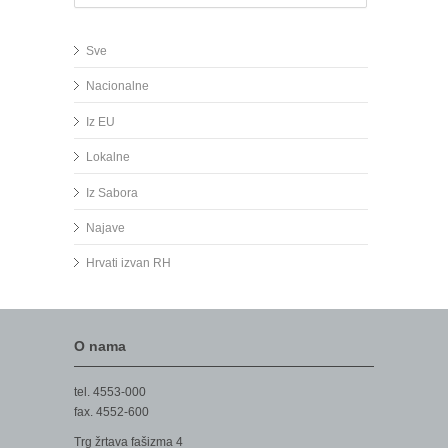
Sve
Nacionalne
Iz EU
Lokalne
Iz Sabora
Najave
Hrvati izvan RH
O nama
tel. 4553-000
fax. 4552-600
Trg žrtava fašizma 4