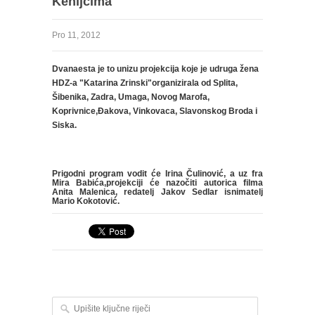
Kenijcima"
Pro 11, 2012
Dvanaesta je to unizu projekcija koje je udruga žena
HDZ-a "Katarina Zrinski"organizirala od Splita,
Šibenika, Zadra, Umaga, Novog Marofa,
Koprivnice,Đakova, Vinkovaca, Slavonskog Broda i
Siska.
Prigodni program vodit će Irina Čulinović, a uz fra
Mira Babića,projekciji će nazočiti autorica filma
Anita Malenica, redatelj Jakov Sedlar isnimatelj
Mario Kokotović
.
Upišite ključne riječi