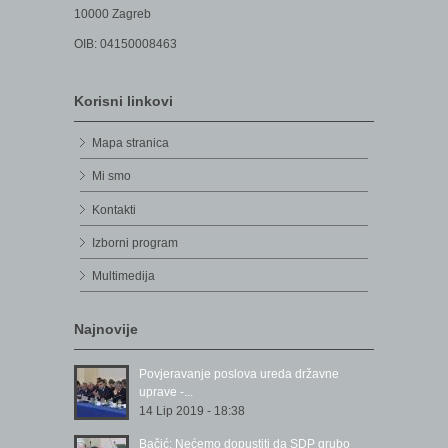
10000 Zagreb
OIB: 04150008463
Korisni linkovi
Mapa stranica
Mi smo
Kontakti
Izborni program
Multimedija
Najnovije
Povjeravanje poslova ureda državne
uprave -...
14 Lip 2019 - 18:38
Bačić: Nećemo dopustiti da SDP grubo