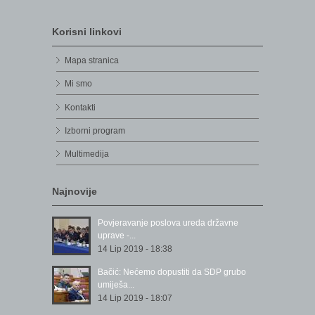
Korisni linkovi
Mapa stranica
Mi smo
Kontakti
Izborni program
Multimedija
Najnovije
Povjeravanje poslova ureda državne
uprave -...
14 Lip 2019 - 18:38
Bačić: Nećemo dopustiti da SDP grubo
umiješa...
14 Lip 2019 - 18:07