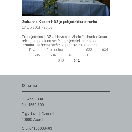
Jadranka Kosor: HDZ je pobjednička stranka
17 Lip 2011 - 20:52
Predsjednica HDZ-a i hrvatske Vlade Jadranka Kosor
rekla je u petak na svečanoj sjednici stranke da
trenutak službena svršetka pregovora s EU-om...
Prva
Prethodna
…
633
634
635
636
637
638
639
640
641
O nama
tel. 4553-000
fax. 4552-600
Trg žrtava fašizma 4
10000 Zagreb
OIB: 04150008463