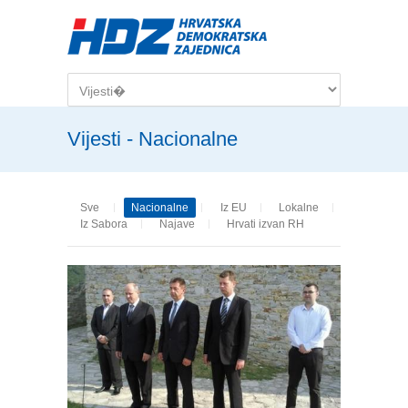
Skip to main content
Vijesti - Nacionalne
Sve
Nacionalne
Iz EU
Lokalne
Iz Sabora
Najave
Hrvati izvan RH
Pages