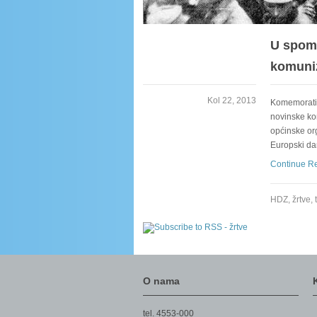
U spome
komuni
Kol 22, 2013
Komemorativ
novinske ko
općinske org
Europski dan
Continue R
HDZ
,
žrtve
,
O nama
tel. 4553-000