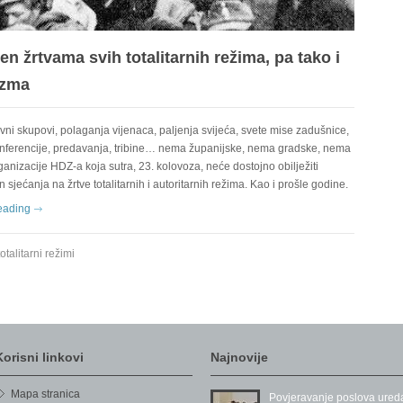
n žrtvama svih totalitarnih režima, pa tako i
zma
ni skupovi, polaganja vijenaca, paljenja svijeća, svete mise zadušnice,
nferencije, predavanja, tribine… nema županijske, nema gradske, nema
anizacije HDZ-a koja sutra, 23. kolovoza, neće dostojno obilježiti
 sjećanja na žrtve totalitarnih i autoritarnih režima. Kao i prošle godine.
eading
totalitarni režimi
Korisni linkovi
Najnovije
Mapa stranica
Povjeravanje poslova ured