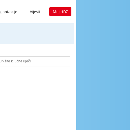
ganizacije
Vijesti
Moj HDZ
e ključne riječi