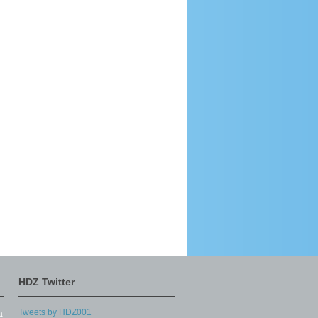
HDZ Twitter
Tweets by HDZ001
a