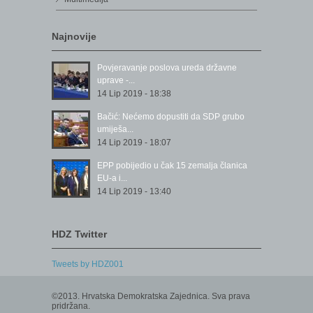
Najnovije
Povjeravanje poslova ureda državne
uprave -...
14 Lip 2019 - 18:38
Bačić: Nećemo dopustiti da SDP grubo
umiješa...
14 Lip 2019 - 18:07
EPP pobijedio u čak 15 zemalja članica
EU-a i...
14 Lip 2019 - 13:40
HDZ Twitter
Tweets by HDZ001
©2013. Hrvatska Demokratska Zajednica. Sva prava
pridržana.