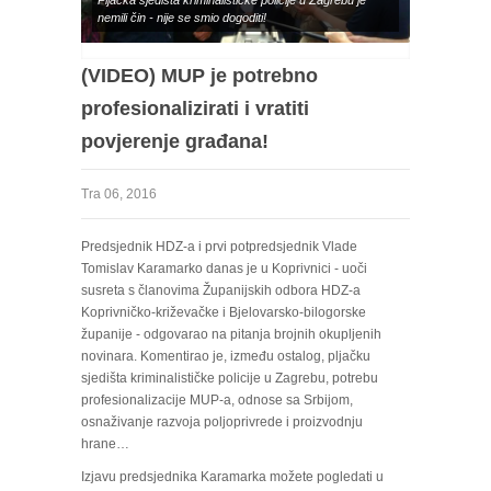
Pljačka sjedišta kriminalističke policije u Zagrebu je
nemili čin - nije se smio dogoditi!
(VIDEO) MUP je potrebno
profesionalizirati i vratiti
povjerenje građana!
Tra 06, 2016
Predsjednik HDZ-a i prvi potpredsjednik Vlade
Tomislav Karamarko danas je u Koprivnici - uoči
susreta s članovima Županijskih odbora HDZ-a
Koprivničko-križevačke i Bjelovarsko-bilogorske
županije - odgovarao na pitanja brojnih okupljenih
novinara. Komentirao je, između ostalog, pljačku
sjedišta kriminalističke policije u Zagrebu, potrebu
profesionalizacije MUP-a, odnose sa Srbijom,
osnaživanje razvoja poljoprivrede i proizvodnju
hrane…
Izjavu predsjednika Karamarka možete pogledati u