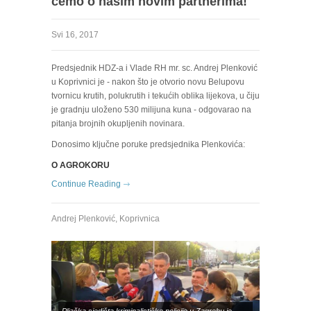
ćemo o našim novim partnerima!
Svi 16, 2017
Predsjednik HDZ-a i Vlade RH mr. sc. Andrej Plenković
u Koprivnici je - nakon što je otvorio novu Belupovu
tvornicu krutih, polukrutih i tekućih oblika lijekova, u čiju
je gradnju uloženo 530 milijuna kuna - odgovarao na
pitanja brojnih okupljenih novinara.
Donosimo ključne poruke predsjednika Plenkovića:
O AGROKORU
Continue Reading
Andrej Plenković
,
Koprivnica