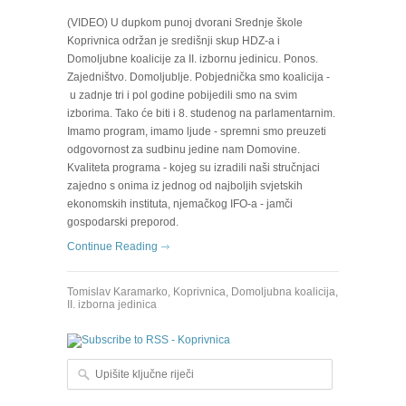
(VIDEO) U dupkom punoj dvorani Srednje škole
Koprivnica održan je središnji skup HDZ-a i
Domoljubne koalicije za II. izbornu jedinicu. Ponos.
Zajedništvo. Domoljublje. Pobjednička smo koalicija -
u zadnje tri i pol godine pobijedili smo na svim
izborima. Tako će biti i 8. studenog na parlamentarnim.
Imamo program, imamo ljude - spremni smo preuzeti
odgovornost za sudbinu jedine nam Domovine.
Kvaliteta programa - kojeg su izradili naši stručnjaci
zajedno s onima iz jednog od najboljih svjetskih
ekonomskih instituta, njemačkog IFO-a - jamči
gospodarski preporod.
Continue Reading
Tomislav Karamarko
,
Koprivnica
,
Domoljubna koalicija
,
II. izborna jedinica
Upišite ključne riječi