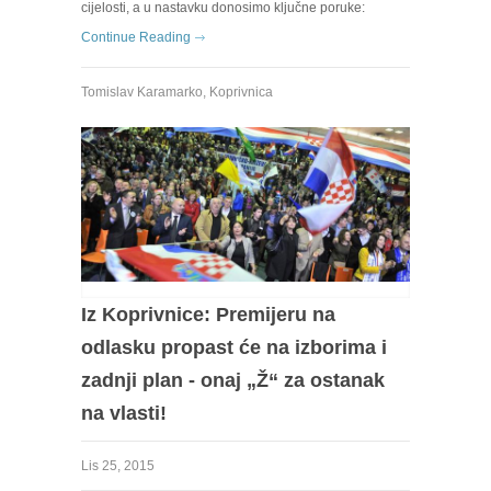
cijelosti, a u nastavku donosimo ključne poruke:
Continue Reading
Tomislav Karamarko
,
Koprivnica
Iz Koprivnice: Premijeru na
odlasku propast će na izborima i
zadnji plan - onaj „Ž“ za ostanak
na vlasti!
Lis 25, 2015