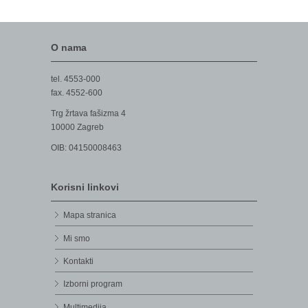
O nama
tel. 4553-000
fax. 4552-600
Trg žrtava fašizma 4
10000 Zagreb
OIB: 04150008463
Korisni linkovi
Mapa stranica
Mi smo
Kontakti
Izborni program
Multimedija